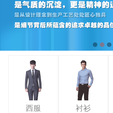
西服
衬衫