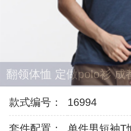
翻领体恤 定做polo衫 成都
款式编号：
16994
套件配置：
单件男短袖T